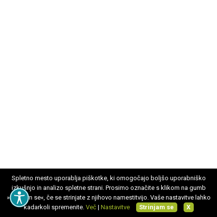
Spletno mesto uporablja piškotke, ki omogočajo boljšo uporabniško
izkušnjo in analizo spletne strani. Prosimo označite s klikom na gumb
»Strinjam se«, če se strinjate z njihovo namestitvijo. Vaše nastavitve lahko
kadarkoli spremenite.
Več
|
Nastavitve
Strinjam se
X